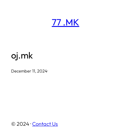
Skip
to
77 .MK
content
oj.mk
December 11, 2024
·
© 2024 ·
Contact Us